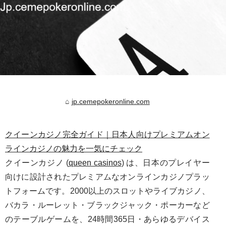
jp.cemepokeronline.com
クイーンカジノ完全ガイド｜日本人向けプレミアムオン
ラインカジノの魅力を一気にチェック
クイーンカジノ (
queen casinos
) は、日本のプレイヤー
向けに設計されたプレミアムなオンラインカジノプラッ
トフォームです。2000以上のスロットやライブカジノ、
バカラ・ルーレット・ブラックジャック・ポーカーなど
のテーブルゲームを、24時間365日・あらゆるデバイス